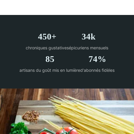
450+
34k
chroniques gustatives
épicuriens mensuels
85
74%
artisans du goût mis en lumière
d'abonnés fidèles