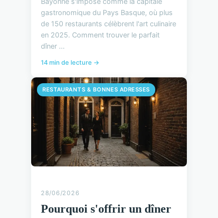
Bayonne s'impose comme la capitale
gastronomique du Pays Basque, où plus
de 150 restaurants célèbrent l'art culinaire
en 2025. Comment trouver le parfait
dîner ...
14 min de lecture →
RESTAURANTS & BONNES ADRESSES
28/06/2026
Pourquoi s'offrir un dîner