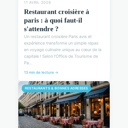
11 AVRIL 2026
Restaurant croisière à
paris : à quoi faut-il
s'attendre ?
Un restaurant croisière Paris avis et
expérience transforme un simple repas
en voyage culinaire unique au cœur de la
capitale ! Selon l'Office de Tourisme de
Pa...
13 min de lecture →
RESTAURANTS & BONNES ADRESSES